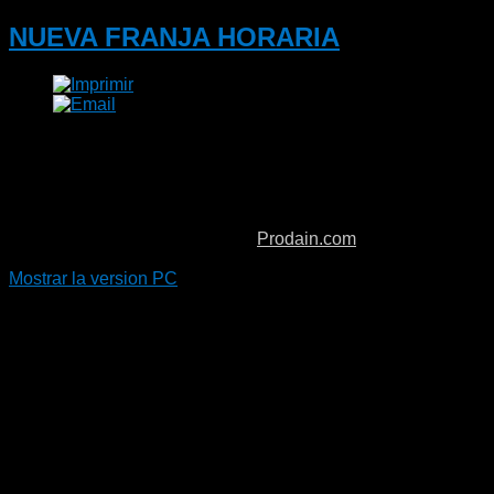
NUEVA FRANJA HORARIA
Boiropadel se adapta a vuestros horarios. A partir de ésta
semana, todos los MIÉRCOLES habrá horario
ininterrumpido de 10:00 a 23:30. Para que todo el mundo
pueda venir a jugar. VEN Y PRUEBA!!
Copyright © 2026. Boiro Padel.
Prodain.com
Mostrar la version PC