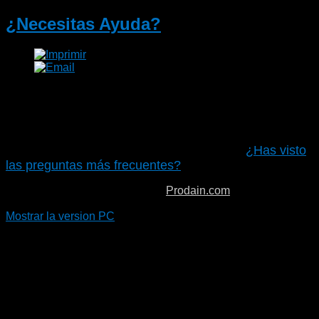
¿Necesitas Ayuda?
Aquí podrás hacernos llegar todas las consultas que
quieras, así como resolver incidencias acerca de
todos nuestros servicios y productos
,
Puede que tu duda ya haya sido resuelta.
¿Has visto
las preguntas más frecuentes?
Copyright © 2026. Boiro Padel.
Prodain.com
Mostrar la version PC